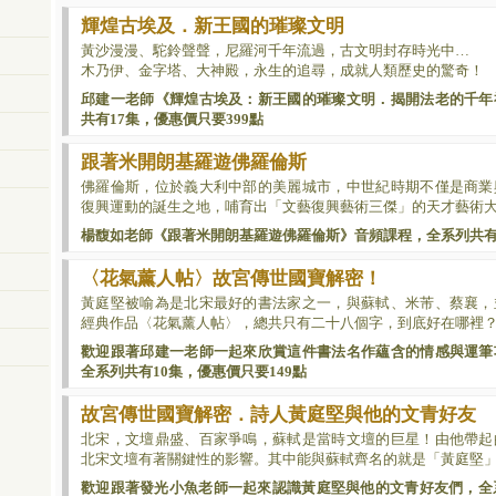
輝煌古埃及．新王國的璀璨文明
黃沙漫漫、駝鈴聲聲，尼羅河千年流過，古文明封存時光中…
木乃伊、金字塔、大神殿，永生的追尋，成就人類歷史的驚奇！
邱建一老師《輝煌古埃及：新王國的璀璨文明．揭開法老的千年
共有17集，優惠價只要399點
跟著米開朗基羅遊佛羅倫斯
佛羅倫斯，位於義大利中部的美麗城市，
中世紀時期不僅是商業
復興運動的誕生之地，哺育出「文藝復興藝術三傑」的天才藝術
楊馥如老師《跟著米開朗基羅遊佛羅倫斯》音頻課程，全系列共有1
〈花氣薰人帖〉故宮傳世國寶解密！
黃庭堅被喻為是北宋最好的書法家之一，與蘇軾、米芾、蔡襄，
經典作品〈花氣薰人帖〉，總共只有二十八個字，到底好在哪裡
歡迎跟著邱建一老師一起來欣賞這件書法名作蘊含的情感與運筆
全系列共有10集，優惠價只要149點
故宮傳世國寶解密．詩人黃庭堅與他的文青好友
北宋，文壇鼎盛、百家爭鳴，蘇軾是當時文壇的巨星！
由他帶起
北宋文壇有著關鍵性的影響。其中能與蘇軾齊名的就是「黃庭堅
歡迎跟著發光小魚老師一起來認識黃庭堅與他的文青好友們
，全