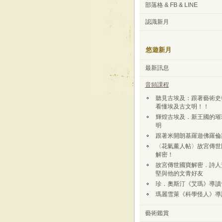
部落格 & FB & LINE
認識新月
悠遊新月
最新訊息
音頻課程
聽見古埃及：跟著藝術史
看懂埃及古文明！！
輝煌古埃及．新王國的璀
明
跟著米開朗基羅遊佛羅倫
〈花氣薰人帖〉故宮傳世
解密！
故宮傳世國寶解密．詩人
堅與他的文青好友
珍．奧斯汀《艾瑪》導讀
瑪麗雪萊《科學怪人》導
藝術鑑賞