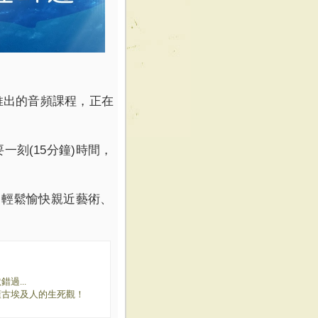
推出的音頻課程，正在
要一刻
(15
分鐘
)
時間，
，輕鬆愉快親近藝術、
！
過...
懂古埃及人的生死觀！