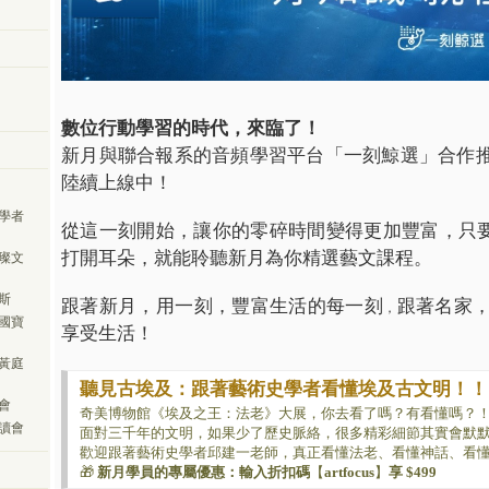
數位行動學習的時代，來臨了！
新月與聯合報系的音頻學習平台「一刻鯨選」合作
陸續上線中！
學者
從這一刻開始，讓你的零碎時間變得更加豐富，只
打開耳朵，就能聆聽新月為你精選藝文課程。
璨文
斯
跟著新月，用一刻，豐富生活的每一刻
跟著名家
，
國寶
享受生活！
黃庭
聽見古埃及：跟著藝術史學者看懂埃及古文明！！
會
奇美博物館《埃及之王：法老》大展，你去看了嗎？有看懂嗎？
讀會
面對三千年的文明，如果少了歷史脈絡，很多精彩細節其實會默默錯
歡迎跟著藝術史學者邱建一老師，真正看懂法老、看懂神話、看
🎁
新月學員的專屬優惠：輸入折扣碼
【
artfocus
】
享 $499