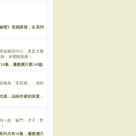
祕密》音頻課程，全系列
與金融的中心，更是文藝
大師：米開朗基羅！
0集，優惠價只要249點
並稱為「宋四家」，
他的
？
功底，品味作家的深意，
的一批「蘇門」才子，對
」！
系列共有10集，優惠價只