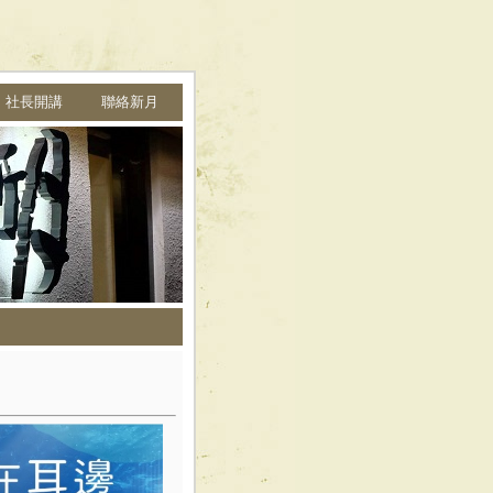
➩ 社長開講
聯絡新月