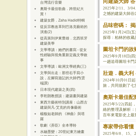
向建築大師 
台灣流行音樂
2025年2/11
奧斯卡最佳歌曲．跨世紀大
之憾的建築大師谷
賞！
建築女爵．Zaha Hadid特輯
品味密碼： 
從反宗教改革到巴洛克藝術的
演進(2)
2025年1月24
探尋：柏林的收藏
從高第到伊東豊雄．北西班牙
建築美學
圖坦卡門的故鄉
文學導讀：她們的書寫 - 從女
性經驗與視角重新定義文學敘
2025年9月18日(
事
一趟追尋圖坦卡門
文學導讀：歐洲文學經典(三)
壯遊．義大利 
文學與出走：那些右手寫小
說，左腳寫遊記的大師們(雲
2024年10月0
端課)
旅，共同規劃了七
日本現代建築之美(四)
李乾朗教授談：建築畫與建築
奧斯卡最佳配
東西方藝術特別講座：山西古
2025年5/22
建築與凡·艾克的肖像藝術
絡的整理及解析：奧
楊馥如老師的 《神曲》與塔
百年來電影史上最
羅
歌劇《弄臣》全本導聆
專家帶你看懂：
水融墨變：20世紀東方繪畫
2025年
6/8、15