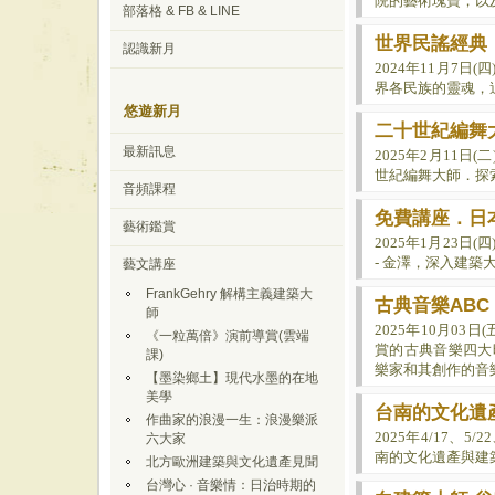
院的藝術瑰寶，以
部落格 & FB & LINE
世界民謠經典
認識新月
2024年11月7
界各民族的靈魂，
悠遊新月
二十世紀編舞
最新訊息
2025年2月11
世紀編舞大師．探
音頻課程
免費講座．日
藝術鑑賞
2025年1月23
- 金澤，深入建築
藝文講座
FrankGehry 解構主義建築大
古典音樂AB
師
2025年10月0
《一粒萬倍》演前導賞(雲端
賞的古典音樂四大
課)
樂家和其創作的音
【墨染鄉土】現代水墨的在地
美學
台南的文化遺
作曲家的浪漫一生：浪漫樂派
2025年4/17、
六大家
南的文化遺產與建
北方歐洲建築與文化遺產見聞
台灣心 · 音樂情：日治時期的