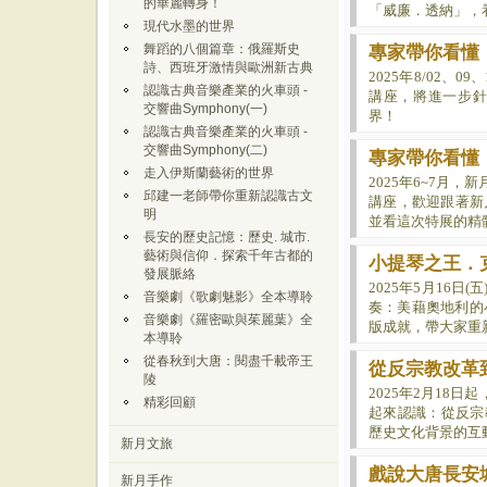
的華麗轉身！
「威廉．透納」，
現代水墨的世界
舞蹈的八個篇章：俄羅斯史
專家帶你看懂：威
詩、西班牙激情與歐洲新古典
2025年
8/02、0
認識古典音樂產業的火車頭 -
講座，將進一步
交響曲Symphony(一)
界！
認識古典音樂產業的火車頭 -
交響曲Symphony(二)
專家帶你看懂
走入伊斯蘭藝術的世界
2025年6~7月
邱建一老師帶你重新認識古文
講座，
歡迎跟著新
明
並看這次特展的精
長安的歷史記憶：歷史. 城市.
藝術與信仰．探索千年古都的
小提琴之王．
發展脈絡
2025年5月16
音樂劇《歌劇魅影》全本導聆
奏：美藉奧地利的小提琴
音樂劇《羅密歐與茱麗葉》全
版成就，帶大家重
本導聆
從春秋到大唐：閱盡千載帝王
從反宗教改革到
陵
2025年2月18
精彩回顧
起來認識：從反宗
歷史文化背景的互
新月文旅
戲說大唐長安
新月手作