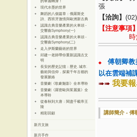
的華麗轉身！
張
現代水墨的世界
舞蹈的八個篇章：俄羅斯史
【
洽詢
】
(02
詩、西班牙激情與歐洲新古典
認識古典音樂產業的火車頭 -
【
注意事項
交響曲Symphony(一)
時
認識古典音樂產業的火車頭 -
交響曲Symphony(二)
走入伊斯蘭藝術的世界
邱建一老師帶你重新認識古文
傅朝卿教
明
◆
長安的歷史記憶：歷史. 城市.
以在雲端補
藝術與信仰．探索千年古都的
發展脈絡
我要報
➠➠
音樂劇《歌劇魅影》全本導聆
音樂劇《羅密歐與茱麗葉》全
本導聆
從春秋到大唐：閱盡千載帝王
陵
講師簡介 - 傅
精彩回顧
新月文旅
新月手作