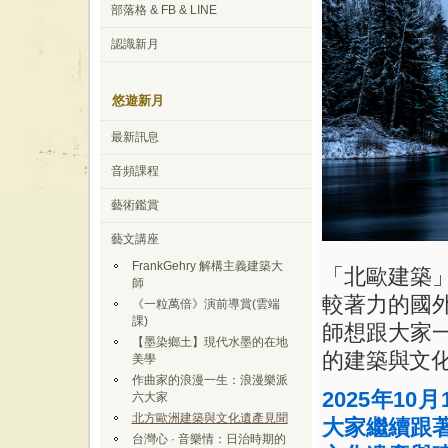
部落格 & FB & LINE
認識新月
悠遊新月
最新訊息
音頻課程
藝術鑑賞
藝文講座
FrankGehry 解構主義建築大
「北歐建築
師
較著力的國
《一粒萬倍》演前導賞(雲端
課)
師想跟大家
【墨染鄉土】現代水墨的在地
的建築與文
美學
作曲家的浪漫一生：浪漫樂派
2025
年
10
月
六大家
北方歐洲建築與文化遺產見聞
大家繼續跟
台灣心 · 音樂情：日治時期的