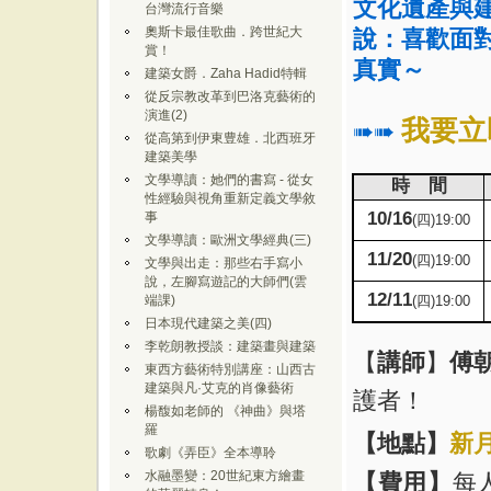
文化遺產與
台灣流行音樂
奧斯卡最佳歌曲．跨世紀大
說：喜歡面
賞！
真實～
建築女爵．Zaha Hadid特輯
從反宗教改革到巴洛克藝術的
演進(2)
我要立
➠➠
從高第到伊東豊雄．北西班牙
建築美學
文學導讀：她們的書寫 - 從女
時 間
性經驗與視角重新定義文學敘
10/16
事
(
四
)19:00
文學導讀：歐洲文學經典(三)
11/20
(
四
)19:00
文學與出走：那些右手寫小
說，左腳寫遊記的大師們(雲
12/11
(
四
)19:00
端課)
日本現代建築之美(四)
李乾朗教授談：建築畫與建築
【
講師
】
傅
東西方藝術特別講座：山西古
建築與凡·艾克的肖像藝術
護者！
楊馥如老師的 《神曲》與塔
羅
【
地點
】
新
歌劇《弄臣》全本導聆
水融墨變：20世紀東方繪畫
【
費用
】
每