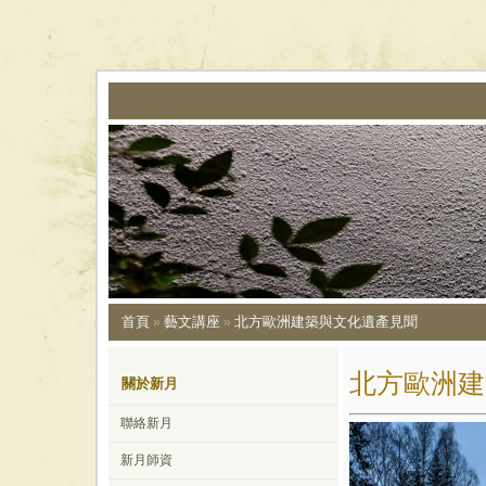
首頁
藝文講座
北方歐洲建築與文化遺產見聞
»
»
北方歐洲建
關於新月
聯絡新月
新月師資