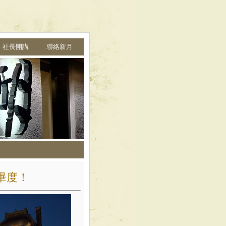
➩ 社長開講
聯絡新月
龐畢度！