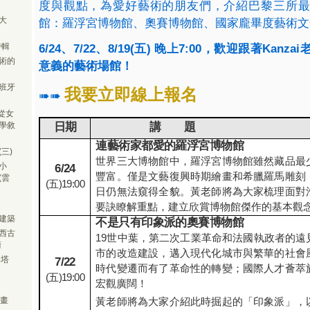
度與觀點，為愛好藝術的朋友們，介紹巴黎三所最
大
館：羅浮宮博物館、奧賽博物館、國家龐畢度藝術文
特輯
6/24
、
7/22
、
8/19(
五
)
晚上
7:00
，歡迎跟著
Kanzai
術的
意義的藝術場館！
班牙
我要立即線上報名
➠➠
從女
日期
講 題
學敘
連藝術家都愛的羅浮宮博物館
三)
世界三大博物館中，羅浮宮博物館雖然藏品最
小
6/24
豐富。僅是文藝復興時期繪畫和希臘羅馬雕刻
(雲
(
五
)19:00
日仍無法窺得全貌。黃老師將為大家梳理面對
要訣瞭解重點，建立欣賞博物館傑作的基本觀
建築
不是只有印象派的奧賽博物館
西古
19
世中葉，第二次工業革命和法國執政者的遠
術
市的改造建設，邁入現代化城市與繁華的社會
與塔
7/22
時代變遷而有了革命性的轉變；國際人才薈萃
(
五
)19:00
宏觀廣闊！
繪畫
黃老師將為大家介紹此時掘起的「印象派」，