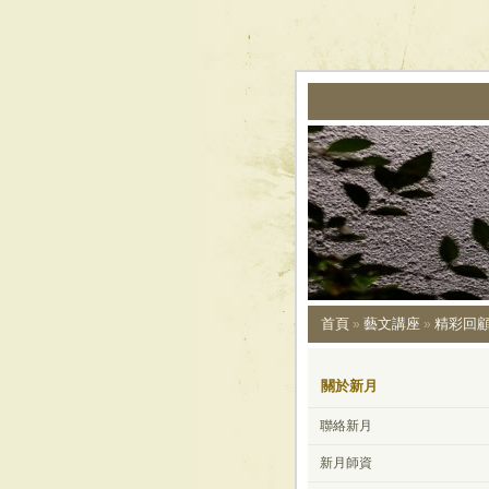
首頁
藝文講座
精彩回
»
»
關於新月
聯絡新月
新月師資