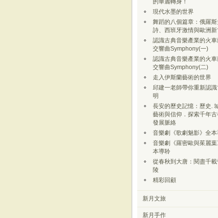
的華麗轉身！
現代水墨的世界
舞蹈的八個篇章：俄羅斯
詩、西班牙激情與歐洲新
認識古典音樂產業的火車頭
交響曲Symphony(一)
認識古典音樂產業的火車頭
交響曲Symphony(二)
走入伊斯蘭藝術的世界
邱建一老師帶你重新認識
明
長安的歷史記憶：歷史. 城
藝術與信仰．探索千年古
發展脈絡
音樂劇《歌劇魅影》全本
音樂劇《羅密歐與茱麗葉
本導聆
從春秋到大唐：閱盡千載
陵
精彩回顧
新月文旅
新月手作