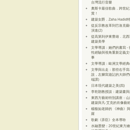
台灣流行音樂
奧斯卡最佳歌曲．跨世紀
賞！
建築女爵．Zaha Hadid
從反宗教改革到巴洛克藝
演進(2)
從高第到伊東豊雄．北西
建築美學
文學導讀：她們的書寫 - 
性經驗與視角重新定義文
事
文學導讀：歐洲文學經典(
文學與出走：那些右手寫
說，左腳寫遊記的大師們
端課)
日本現代建築之美(四)
李乾朗教授談：建築畫與
東西方藝術特別講座：山
建築與凡·艾克的肖像藝
楊馥如老師的 《神曲》
羅
歌劇《弄臣》全本導聆
水融墨變：20世紀東方