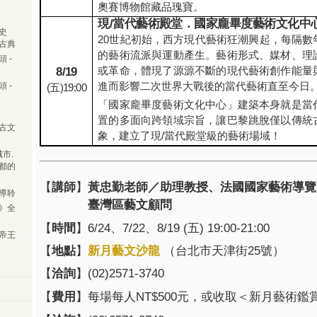
奧賽博物館藏品瑰寶。
現
/
當代藝術殿堂．國家龐畢度藝術文化中
史
20
世紀初始，西方現代藝術狂潮興起，每隔數
古典
的藝術流派與運動產生。藝術形式、媒材、理
 -
或革命，體現了源源不斷的現代藝術創作能量
8/19
進而影響二次世界大戰後的當代藝術直至今日
 -
(
五
)19:00
「國家龐畢度藝術文化中心」建築本身就是當
置的多面向跨領域宗旨，讓巴黎跳脫僅以傳統
古文
象，建立了現
/
當代殿堂級的藝術場域！
市.
都的
【
講師
】
黃忠勤老師／助理教授、法國國家藝術導覽
導聆
臺灣區藝文顧問
》全
【
時間
】
6/24、7/22、8/19 (五) 19:00-21:00
帝王
【
地點
】
新月藝文沙龍
（台北市天津街
25
號）
【
洽詢
】
(02)2571-3740
【
費用
】
每場每人
NT$500
元，或收取＜新月藝術鑑賞