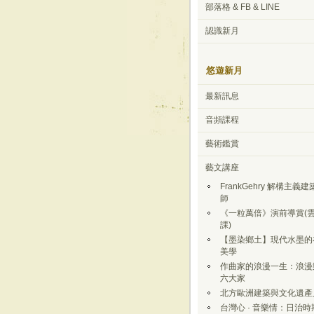
部落格 & FB & LINE
認識新月
悠遊新月
最新訊息
音頻課程
藝術鑑賞
藝文講座
FrankGehry 解構主義建
師
《一粒萬倍》演前導賞(
課)
【墨染鄉土】現代水墨的
美學
作曲家的浪漫一生：浪漫
六大家
北方歐洲建築與文化遺產
台灣心 · 音樂情：日治時