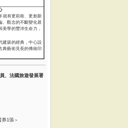
心
年就有更前衛、更創新
論、觀念的不斷變化甚
與美學的豐沛生命力，
。
代建築的經典，中心設
古典藝術見長的傳統印
員、法國旅遊發展署
券1張
＞