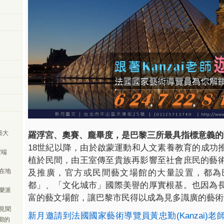
築大
羅浮宮、奧賽、龐畢度，是巴黎三所最具指標意義的
18
世紀以降，由於啟蒙運動和人文素養教育的成功
雲端
植於民間，由王室傳至貴族再影響至社會庶民的藝
在地
及推廣，官方或民間藝文場館的大量設置，都為
都」、「文化城市」國際美譽的厚實根基。
也因為
樂派
富的藝文場館，讓巴黎市民得以成為見多識廣的藝術
見聞
新月邀請到法國國家藝術導覽員黃忠勤
(Kanzai)
老
期的