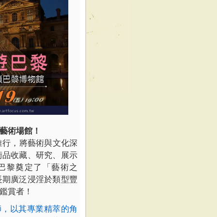
藝術場館！
推行，將藝術與文化深
術品收藏、研究、展示
巴黎奠定了「藝術之
長期廣泛浸淫於類型豐
鑑賞者！
師，以其專業精萃的角