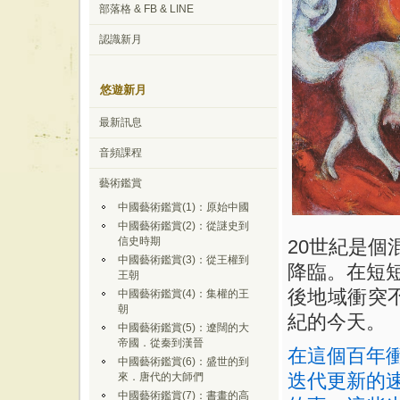
部落格 & FB & LINE
認識新月
悠遊新月
最新訊息
音頻課程
藝術鑑賞
中國藝術鑑賞(1)：原始中國
中國藝術鑑賞(2)：從謎史到
信史時期
20
世紀是個
中國藝術鑑賞(3)：從王權到
降臨。在短
王朝
後地域衝突
中國藝術鑑賞(4)：集權的王
朝
紀的今天。
中國藝術鑑賞(5)：遼闊的大
帝國．從秦到漢晉
在這個百年
中國藝術鑑賞(6)：盛世的到
迭代更新的
來．唐代的大師們
中國藝術鑑賞(7)：書畫的高