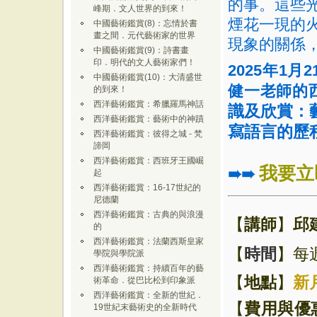
的事。這些
峰期．文人世界的到來！
煙花一現的
中國藝術鑑賞(8)：忘情於書
畫之間．元代藝術家的世界
現象的關係
中國藝術鑑賞(9)：詩書畫
印．明代的文人藝術家們！
2025
年
1
月
2
中國藝術鑑賞(10)：大清盛世
健一老師的
的到來！
西洋藝術鑑賞：希臘羅馬神話
識及欣賞：
西洋藝術鑑賞：藝術中的神蹟
寫語言的歷
西洋藝術鑑賞：彼得之城 - 梵
諦岡
西洋藝術鑑賞：西班牙王國崛
我要立
➠➠
起
西洋藝術鑑賞：16-17世紀的
尼德蘭
西洋藝術鑑賞：古典的與浪漫
【
講師
】
邱
的
西洋藝術鑑賞：法蘭西斯皇家
【
時間
】每週
學院與學院派
西洋藝術鑑賞：持續百年的藝
【
地點
】
新
術革命．從巴比松到印象派
西洋藝術鑑賞：全新的世紀．
【
費用與優
19世紀末藝術史的全新時代