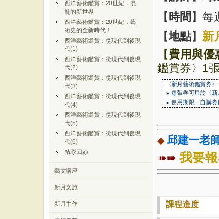
西洋藝術鑑賞：20世紀．混
亂的新世界
【
時間
】每週
西洋藝術鑑賞：20世紀．藝
術史的全新時代！
【
地點
】
新
西洋藝術鑑賞：從現代到後現
代(1)
【
費用與優
西洋藝術鑑賞：從現代到後現
鑑賞券〉
1
代(2)
西洋藝術鑑賞：從現代到後現
〈新月藝術鑑賞券〉
代(3)
每張券可用於〈新
►
西洋藝術鑑賞：從現代到後現
使用期限：自購券
►
代(4)
西洋藝術鑑賞：從現代到後現
代(5)
西洋藝術鑑賞：從現代到後現
邱建一老
◆
代(6)
精彩回顧
我要報
➠➠
藝文講座
新月文旅
課程進度
新月手作