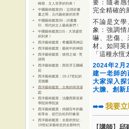
要：隨著感
峰期．文人世界的到來！
完全精確的
中國藝術鑑賞(8)：忘情於書
畫之間．元代藝術家的世界
不論是文學
中國藝術鑑賞(9)：詩書畫
印．明代的文人藝術家們！
象：強調情
中國藝術鑑賞(10)：大清盛世
嚇、悲傷、
的到來！
西洋藝術鑑賞：希臘羅馬神話
材。
如同英
西洋藝術鑑賞：藝術中的神蹟
「這種永恆
西洋藝術鑑賞：彼得之城 - 梵
諦岡
2024年2
西洋藝術鑑賞：西班牙王國崛
起
建一老師的
西洋藝術鑑賞：16-17世紀的
大家深入探
尼德蘭
西洋藝術鑑賞：古典的與浪漫
大膽、創新
的
西洋藝術鑑賞：法蘭西斯皇家
學院與學院派
我要立
➠➠
西洋藝術鑑賞：持續百年的藝
術革命．從巴比松到印象派
西洋藝術鑑賞：全新的世紀．
19世紀末藝術史的全新時代
【
講師
】
邱