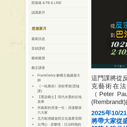
部落格 & FB & LINE
認識新月
悠遊新月
最新訊息
音頻課程
藝術鑑賞
藝文講座
FrankGehry 解構主義建築大
這門課將從
師
克藝術在法
《一粒萬倍》演前導賞(雲端
課)
（
Peter Pa
【墨染鄉土】現代水墨的在地
(Rembrandt)
美學
作曲家的浪漫一生：浪漫樂派
2025
年
10/21
六大家
北方歐洲建築與文化遺產見聞
將帶大家從
台灣心 · 音樂情：日治時期的