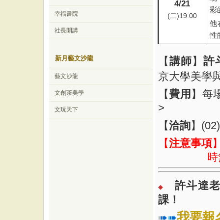
4/21
彩
幸福書院
(
二
)19:00
他
社長開講
性
新月藝文沙龍
許
【
講師
】
京大學美學
藝文沙龍
【
費用
】每
文創茶美學
>
文玩天下
【
洽詢
】
(02
【
注意事項
時
許斗達
◆
課！
我要報
➠➠