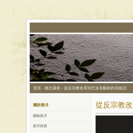
首頁
藝文講座
從反宗教改革到巴洛克藝術的演進(2)
»
»
從反宗教改
關於新月
聯絡新月
新月師資