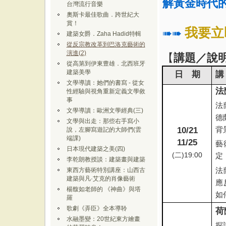
解黃金時代
台灣流行音樂
奧斯卡最佳歌曲．跨世紀大
賞！
我要立
➠➠
建築女爵．Zaha Hadid特輯
從反宗教改革到巴洛克藝術的
演進(2)
【
講題／說
從高第到伊東豊雄．北西班牙
建築美學
日 期
講
文學導讀：她們的書寫 - 從女
法
性經驗與視角重新定義文學敘
事
法
文學導讀：歐洲文學經典(三)
德
文學與出走：那些右手寫小
背
10/21
說，左腳寫遊記的大師們(雲
端課)
11/25
藝
日本現代建築之美(四)
(
二
)19:00
定
李乾朗教授談：建築畫與建築
法
東西方藝術特別講座：山西古
建築與凡·艾克的肖像藝術
應
楊馥如老師的 《神曲》與塔
如
羅
歌劇《弄臣》全本導聆
荷
水融墨變：20世紀東方繪畫
探