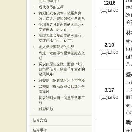
的華麗轉身！
12/16
作
現代水墨的世界
(
二
)19:00
舞蹈的八個篇章：俄羅斯史
透
詩、西班牙激情與歐洲新古典
的
認識古典音樂產業的火車頭 -
交響曲Symphony(一)
林
認識古典音樂產業的火車頭 -
交響曲Symphony(二)
林
2/10
走入伊斯蘭藝術的世界
術
(
二
)19:00
邱建一老師帶你重新認識古文
但
明
具
長安的歷史記憶：歷史. 城市.
藝術與信仰．探索千年古都的
盛
發展脈絡
音樂劇《歌劇魅影》全本導聆
中
音樂劇《羅密歐與茱麗葉》全
3/17
主
本導聆
而
(
二
)19:00
從春秋到大唐：閱盡千載帝王
陵
家
精彩回顧
市
新月文旅
晚
晚
新月手作