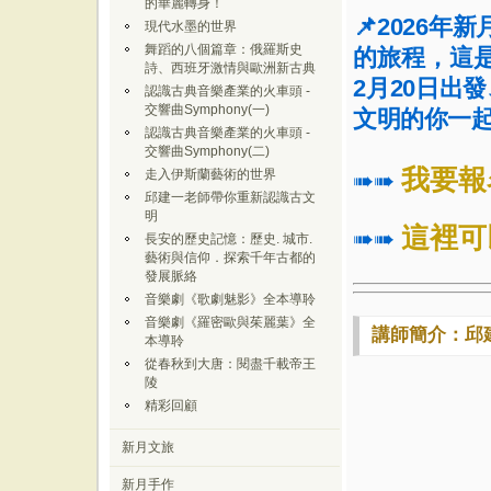
的華麗轉身！
📌
2026年
現代水墨的世界
舞蹈的八個篇章：俄羅斯史
的旅程，這是
詩、西班牙激情與歐洲新古典
2月20日出
認識古典音樂產業的火車頭 -
交響曲Symphony(一)
文明的你一
認識古典音樂產業的火車頭 -
交響曲Symphony(二)
我要報
➠➠
走入伊斯蘭藝術的世界
邱建一老師帶你重新認識古文
明
這裡可
➠➠
長安的歷史記憶：歷史. 城市.
藝術與信仰．探索千年古都的
發展脈絡
音樂劇《歌劇魅影》全本導聆
音樂劇《羅密歐與茱麗葉》全
講師簡介：邱
本導聆
從春秋到大唐：閱盡千載帝王
陵
精彩回顧
新月文旅
新月手作