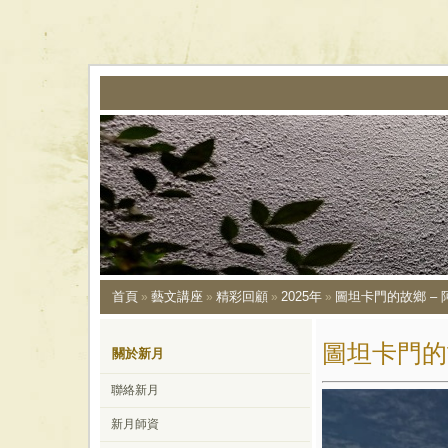
首頁
藝文講座
精彩回顧
2025年
圖坦卡門的故鄉 – 
»
»
»
»
圖坦卡門的
關於新月
聯絡新月
新月師資