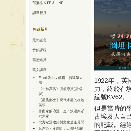
部落格 & FB & LINE
認識新月
悠遊新月
最新訊息
音頻課程
藝術鑑賞
藝文講座
FrankGehry 解構主義建築大
1922
年，英
師
力，終於在
《一粒萬倍》演前導賞(雲端
課)
編號
KV62
。
【墨染鄉土】現代水墨的在地
美學
但是當時的
作曲家的浪漫一生：浪漫樂派
古埃及人自
六大家
北方歐洲建築與文化遺產見聞
的記載。經
台灣心 · 音樂情：日治時期的