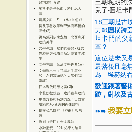
王朝晚期的
台灣流行音樂
奧斯卡最佳歌曲．跨世紀大
兒子
-
圖坦卡
賞！
建築女爵．Zaha Hadid特輯
18
王朝是古
從反宗教改革到巴洛克藝術的
力範圍橫跨
演進(2)
坦卡門的父
從高第到伊東豊雄．北西班牙
建築美學
革？
文學導讀：她們的書寫 - 從女
性經驗與視角重新定義文學敘
這位法老又
事
文學導讀：歐洲文學經典(三)
最落後且毫
文學與出走：那些右手寫小
為「埃赫納
說，左腳寫遊記的大師們(雲
端課)
歡迎跟著藝
日本現代建築之美(四)
跡，對埃及
李乾朗教授談：建築畫與建築
東西方藝術特別講座：山西古
建築與凡·艾克的肖像藝術
我要立
➠➠
楊馥如老師的 《神曲》與塔
羅
歌劇《弄臣》全本導聆
水融墨變：20世紀東方繪畫