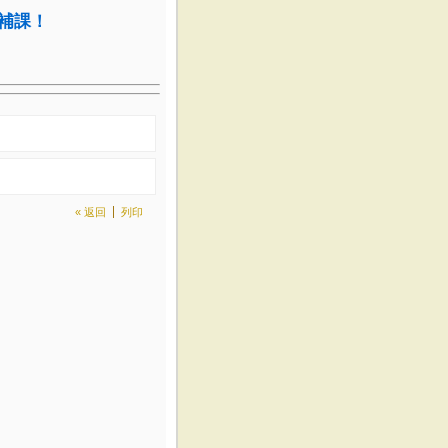
補課
！
« 返回
列印