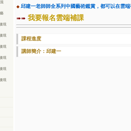
．混
邱建一老師師全系列中國藝術鑑賞，都可以在雲端
◆
．藝
我要報名
雲端補課
➠➠
後現
後現
課程進度
後現
講師簡介：邱建一
後現
後現
後現