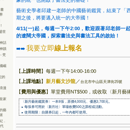
篆的統一也開啟了書法史的基礎！
於書
藝術史學者邱建一老師的中國藝術鑑賞，結束了「
界
期之後，將要邁入統一的大帝國！
畫
！
4/11(一)起，每週一下午2:00，歡迎跟著邱老師
盛世
的遼闊大帝國，探索書法史與書法工具的啟始！
神話
我要立即
線上報名
➠➠
神蹟
 梵
國崛
【
上課時間
】每週一下午14:00-16:00
紀的
【
上課地點
】
新月藝文沙龍
／
台北市中山區天津街25號
浪漫
【
費用與優惠
】單堂費用NT$500，或收取〈新月藝
皇家
〈新月藝術鑑賞券〉一本
8
張，原價
4,000
元、優惠
3,700
元。
每張券可用於〈新月社〉單場收費
500
之課程或活動。
►
的藝
使用期限：自購券日起，一年內都可使用。
►
派
紀．
時代