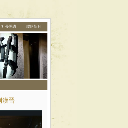
➩ 社長開講
聯絡新月
到漢晉