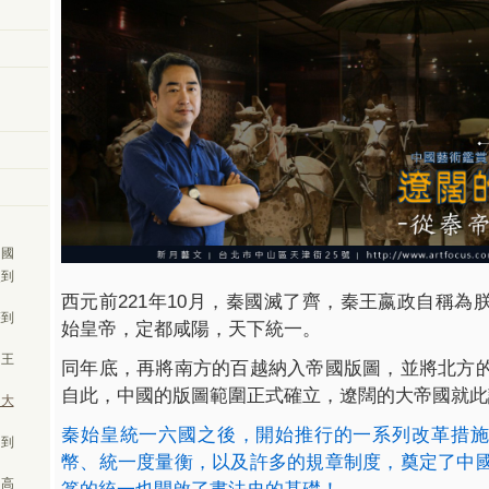
中國
史到
西元前
221
年
10
月，秦國滅了齊，秦王嬴政自稱為
權到
始皇帝，定都咸陽，天下統一。
的王
同年底，再將南方的百越納入帝國版圖，並將北方
自此，中國的版圖範圍正式確立，遼闊的大帝國就此
的大
秦始皇統一六國之後，開始推行的一系列改革措施
的到
幣、統一度量衡，以及許多的規章制度，奠定了中
的高