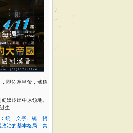
朕，即位為皇帝，號稱
的匈奴逐出中原領地。
誕生．．．
：統一文字、統一貨
國政治的基本格局；秦