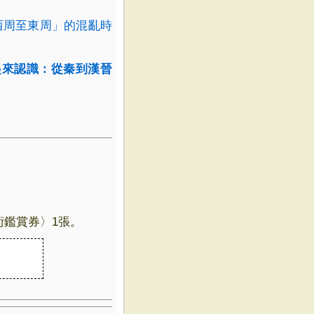
西周至東周」的混亂時
一起來認識：從秦到漢晉
術鑑賞券〉1張。