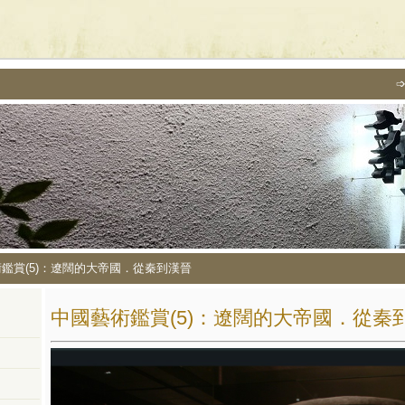
鑑賞(5)：遼闊的大帝國．從秦到漢晉
中國藝術鑑賞(5)：遼闊的大帝國．從秦