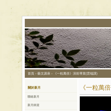
首頁
藝文講座
《一粒萬倍》演前導賞(雲端課)
»
»
《一粒萬倍
關於新月
聯絡新月
新月師資