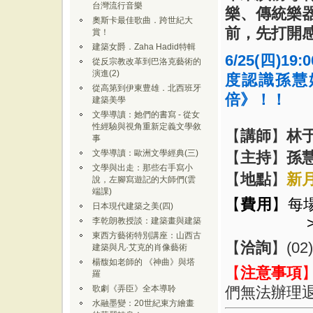
台灣流行音樂
樂、傳統樂
奧斯卡最佳歌曲．跨世紀大
前，先打開
賞！
建築女爵．Zaha Hadid特輯
6/25(四
)19:
從反宗教改革到巴洛克藝術的
演進(2)
度認識孫慧
從高第到伊東豊雄．北西班牙
倍》！！
建築美學
文學導讀：她們的書寫 - 從女
性經驗與視角重新定義文學敘
【
講師
】
林
事
文學導讀：歐洲文學經典(三)
【
主持
】
孫
文學與出走：那些右手寫小
【
地點
】
新
說，左腳寫遊記的大師們(雲
端課)
【
費用
】每場
日本現代建築之美(四)
李乾朗教授談：建築畫與建築
東西方藝術特別講座：山西古
【
洽詢
】
(02
建築與凡·艾克的肖像藝術
楊馥如老師的 《神曲》與塔
【
注意事項
羅
歌劇《弄臣》全本導聆
們無法辦理
水融墨變：20世紀東方繪畫