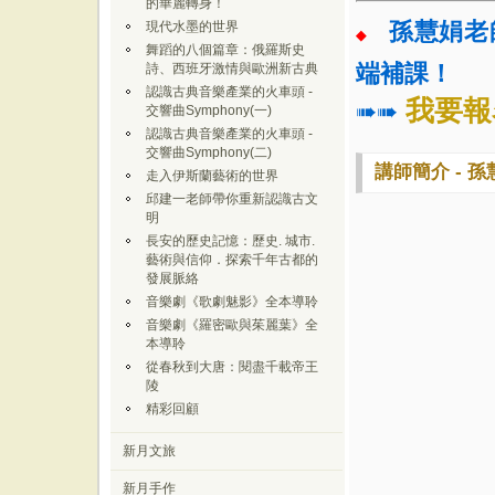
的華麗轉身！
孫慧娟老
現代水墨的世界
◆
舞蹈的八個篇章：俄羅斯史
端補課！
詩、西班牙激情與歐洲新古典
認識古典音樂產業的火車頭 -
我要報
➠➠
交響曲Symphony(一)
認識古典音樂產業的火車頭 -
交響曲Symphony(二)
講師簡介 - 孫
走入伊斯蘭藝術的世界
邱建一老師帶你重新認識古文
明
長安的歷史記憶：歷史. 城市.
藝術與信仰．探索千年古都的
發展脈絡
音樂劇《歌劇魅影》全本導聆
音樂劇《羅密歐與茱麗葉》全
本導聆
從春秋到大唐：閱盡千載帝王
陵
精彩回顧
新月文旅
新月手作