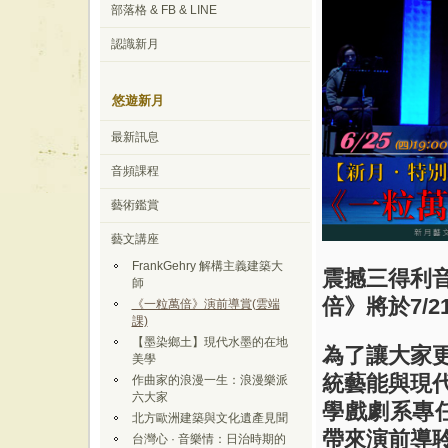
部落格 & FB & LINE
認識新月
悠遊新月
最新訊息
音頻課程
藝術鑑賞
藝文講座
FrankGehry 解構主義建築大
震撼三得利
師
倍》將於7/
《一粒萬倍》演前導賞(雲端
課)
【墨染鄉土】現代水墨的在地
為了讓大家
美學
統藝能與現
作曲家的浪漫一生：浪漫樂派
六大家
學戲劇系專任
北方歐洲建築與文化遺產見聞
帶來演前導
台灣心 · 音樂情：日治時期的